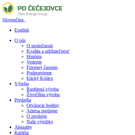
Slovenčina
English
O nás
O spoločnosti
Kvalita a udržateľnosť
História
Vedenie
Firemný časopis
Podporujeme
Etický Kódex
Výroba
Rastlinná výroba
Živočíšna výroba
Predajňa
Otváracie hodiny
Adresa predajne
O predajni
Naše výrobky
Aktuality
Kariéra