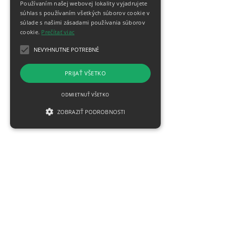
Používaním našej webovej lokality vyjadrujete
súhlas s používaním všetkých súborov cookie v
súlade s našimi zásadami používania súborov
cookie.
Prečítať viac
NEVYHNUTNE POTREBNÉ
PRIJAŤ VŠETKO
ODMIETNUŤ VŠETKO
ZOBRAZIŤ PODROBNOSTI