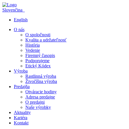
Slovenčina
English
O nás
O spoločnosti
Kvalita a udržateľnosť
História
Vedenie
Firemný časopis
Podporujeme
Etický Kódex
Výroba
Rastlinná výroba
Živočíšna výroba
Predajňa
Otváracie hodiny
Adresa predajne
O predajni
Naše výrobky
Aktuality
Kariéra
Kontakt